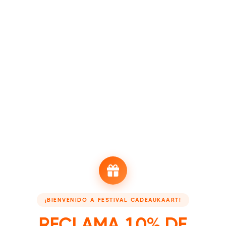
LAS TARJETAS REGALO PUEDEN CANJEARSE DURANTE EL
PERÍODO DE VALIDEZ INDICADO EN LA TARJETA O EN LOS
TÉRMINOS Y CONDICIONES APLICABLES. EL VALOR DE LA
TARJETA REGALO SE DEDUCIRÁ DEL PRECIO TOTAL DE
COMPRA EN EL MOMENTO DEL CANJE.
4. PERÍODO DE VALIDEZ
LAS TARJETAS REGALO TIENEN UN PERÍODO DE VALIDEZ DE
[NÚMERO] MESES/AÑOS A PARTIR DE LA FECHA DE COMPRA,
A MENOS QUE SE INDIQUE LO CONTRARIO. CUALQUIER
VALOR NO UTILIZADO DESPUÉS DEL PERÍODO DE VALIDEZ
SE PERDERÁ.
5. NO REEMBOLSABLES
LAS TARJETAS REGALO NO SON REEMBOLSABLES NI
CANJEABLES POR EFECTIVO, EXCEPTO CUANDO LO EXIJA LA
LEY APLICABLE. NO SE EMITIRÁN REEMBOLSOS POR EL
VALOR NO UTILIZADO DE LA TARJETA REGALO.
¡BIENVENIDO A FESTIVAL CADEAUKAART!
6. PÉRDIDA O ROBO
RECLAMA 10% DE