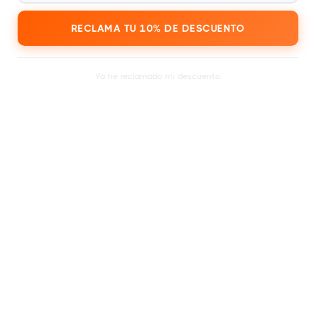
DE MODIFICAR ESTOS TÉRMINOS Y CONDICIONES EN
CUALQUIER MOMENTO. EN CASO DE CANCELACIÓN DEL
RECLAMA TU 10% DE DESCUENTO
FESTIVAL, EL VALOR DE LAS TARJETAS REGALO NO
UTILIZADAS PODRÁ REEMBOLSARSE O TRANSFERIRSE A
OTRO EVENTO, A DISCRECIÓN DEL ORGANIZADOR.
Ya he reclamado mi descuento.
8. LEY APLICABLE
ESTOS TÉRMINOS Y CONDICIONES SE RIGEN POR LAS
LEYES DE [PAÍS/ESTADO]. CUALQUIER DISPUTA QUE SURJA
DE O EN RELACIÓN CON LAS TARJETAS REGALO ESTARÁ
SUJETA A LA JURISDICCIÓN EXCLUSIVA DE LOS TRIBUNALES
DE [CIUDAD/REGIÓN].
¡Para todos los que disfrutan de una buena
fiesta!
1