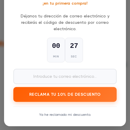
¡en tu primera compra!
Déjanos tu dirección de correo electrónico y
recibirás el código de descuento por correo
electrónico.
tste festivalnieuws
00
26
MIN
SEC
RECLAMA TU 10% DE DESCUENTO
Ya he reclamado mi descuento.