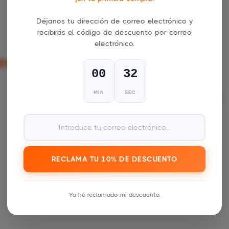
Déjanos tu dirección de correo electrónico y
recibirás el código de descuento por correo
electrónico.
tste festivalnieuws
00
31
MIN
SEC
RECLAMA TU 10% DE DESCUENTO
Ya he reclamado mi descuento.