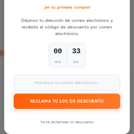
¡en tu primera compra!
Déjanos tu dirección de correo electrónico y
recibirás el código de descuento por correo
electrónico.
00
31
tste festivalnieuws
MIN
SEC
RECLAMA TU 10% DE DESCUENTO
Ya he reclamado mi descuento.