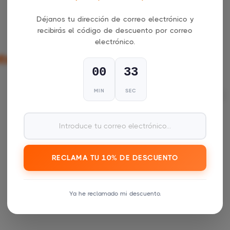
Déjanos tu dirección de correo electrónico y
recibirás el código de descuento por correo
electrónico.
tste festivalnieuws
00
31
MIN
SEC
RECLAMA TU 10% DE DESCUENTO
Ya he reclamado mi descuento.