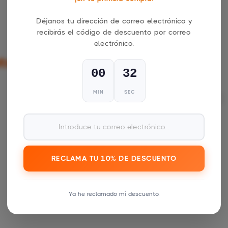
Déjanos tu dirección de correo electrónico y
recibirás el código de descuento por correo
electrónico.
tste festivalnieuws
00
30
MIN
SEC
RECLAMA TU 10% DE DESCUENTO
Ya he reclamado mi descuento.